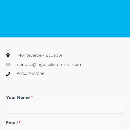
Monteverde - Ecuador
contact@lngpacificterminal.com
5934-3903186
Your Name
*
Email
*